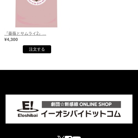
『薔薇とサムライ2』...
¥4,300