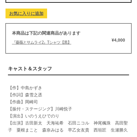
お気に入りに追加
本商品は下記の関連商品があります
¥4,000
『薔薇とサムライ2』Tシャツ【黒】
キャスト＆スタッフ
【作】中島かずき
【作詞】森雪之丞
【作曲】岡崎司
【振付・ステージング】川崎悦子
【演出】いのうえひでのり
【出演】古田新太 天海祐希 石田ニコル 神尾楓珠 高田聖
子 粟根まこと 森奈みはる 早乙女友貴 西垣匠 生瀬勝久