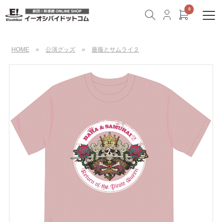
HOME
»
公演グッズ
»
薔薇とサムライ２