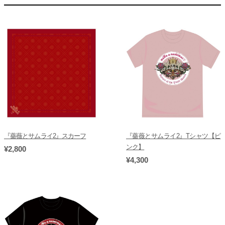
『薔薇とサムライ2』スカーフ
『薔薇とサムライ2』Tシャツ【ピ
ンク】
¥2,800
¥4,300