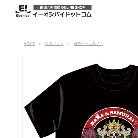
HOME
»
公演グッズ
»
薔薇とサムライ２