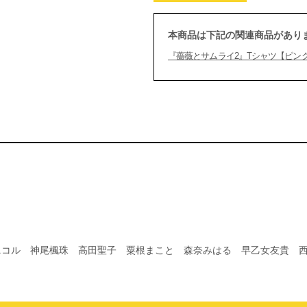
本商品は下記の関連商品があり
『薔薇とサムライ2』Tシャツ【ピン
ニコル 神尾楓珠 高田聖子 粟根まこと 森奈みはる 早乙女友貴 