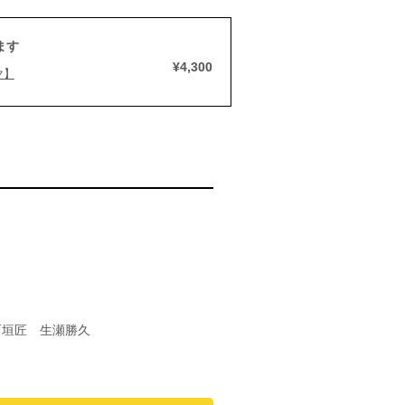
ます
¥4,300
ク】
西垣匠 生瀬勝久