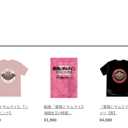
とサムライ2』Tシ
戯曲『薔薇とサムライ2-
『薔薇とサムライ
ピンク】
海賊女王の帰還-』
ャツ【黒】
0
¥1,980
¥4,000