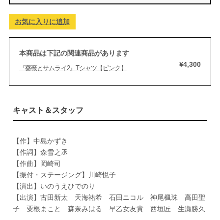
お気に入りに追加
本商品は下記の関連商品があります
¥4,300
『薔薇とサムライ2』Tシャツ【ピンク】
キャスト＆スタッフ
【作】中島かずき
【作詞】森雪之丞
【作曲】岡崎司
【振付・ステージング】川崎悦子
【演出】いのうえひでのり
【出演】古田新太 天海祐希 石田ニコル 神尾楓珠 高田聖
子 粟根まこと 森奈みはる 早乙女友貴 西垣匠 生瀬勝久