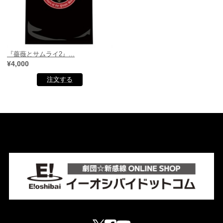
『薔薇とサムライ2』...
¥4,000