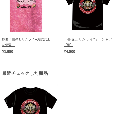
戯曲『薔薇とサムライ2-海賊女王
『薔薇とサムライ2』Tシャツ
の帰還-』
【黒】
¥1,980
¥4,000
最近チェックした商品