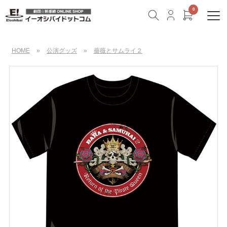
HOME
»
公演グッズ
»
薔薇とサムライ２