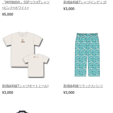
『神州無頼街』SSPコラボTシャツ
新感線40歳Tシャツ(インディゴ)
<ピンク×ホワイト>
¥3,000
¥5,000
新感線40歳Tシャツ(オートミール)
新感線40歳リラックスパンツ
¥3,000
¥3,000