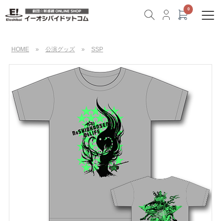
HOME
»
公演グッズ
»
SSP