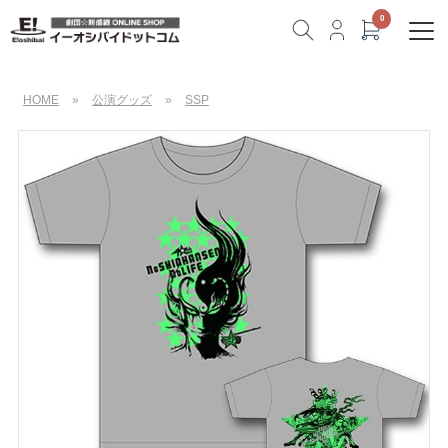
HOME
»
公演グッズ
»
SSP