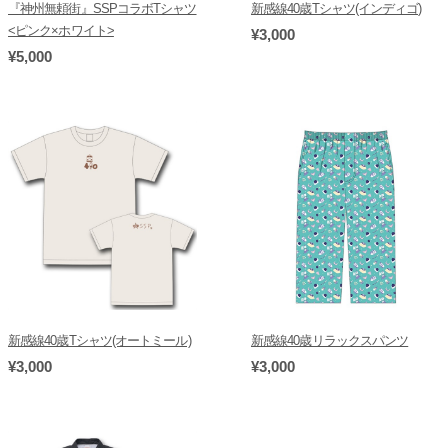
『神州無頼街』SSPコラボTシャツ
新感線40歳Tシャツ(インディゴ)
<ピンク×ホワイト>
¥3,000
¥5,000
新感線40歳Tシャツ(オートミール)
新感線40歳リラックスパンツ
¥3,000
¥3,000