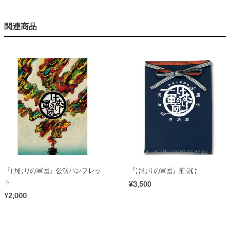
関連商品
『けむりの軍団』公演パンフレッ
『けむりの軍団』前掛け
ト
¥3,500
¥2,000