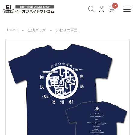
HOME
»
公演グッズ
»
けむりの軍団