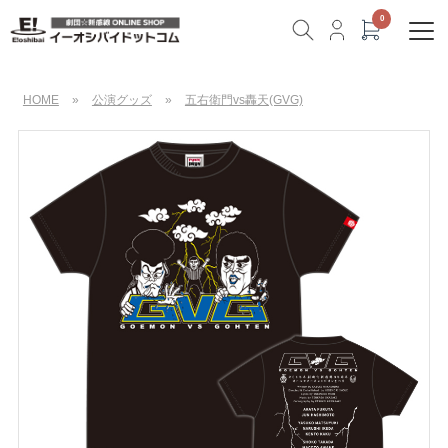
HOME
»
公演グッズ
»
五右衛門vs轟天(GVG)