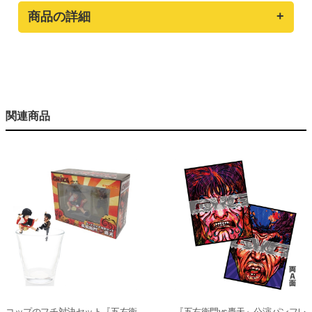
商品の詳細
関連商品
コップのフチ対決セット『五右衛
『五右衛門vs轟天』公演パンフレ