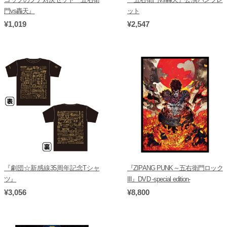
門vs轟天』
ット
¥1,019
¥2,547
『劇団☆新感線35周年記念Tシャ
『ZIPANG PUNK～五右衛門ロック
ツ』
III』DVD -special edition-
¥3,056
¥8,800