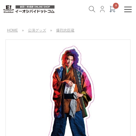
HOME
»
公演グッズ
»
爆烈忠臣蔵