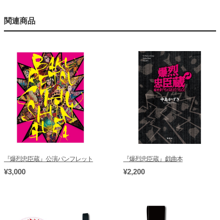
関連商品
『爆烈忠臣蔵』公演パンフレット
『爆烈忠臣蔵』戯曲本
¥3,000
¥2,200