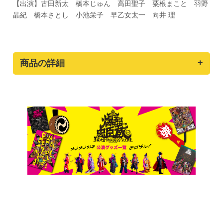
【出演】古田新太 橋本じゅん 高田聖子 粟根まこと 羽野
晶紀 橋本さとし 小池栄子 早乙女太一 向井 理
商品の詳細