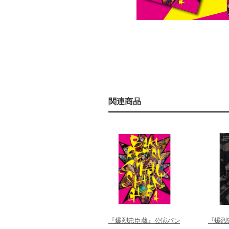
関連商品
『爆烈忠臣蔵』公演パン
『爆烈