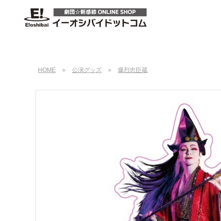
HOME
»
公演グッズ
»
爆烈忠臣蔵