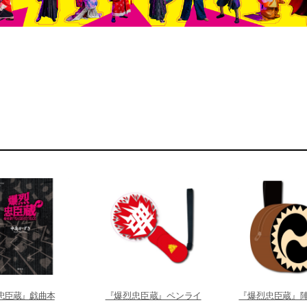
忠臣蔵』戯曲本
『爆烈忠臣蔵』ペンライ
『爆烈忠臣蔵』