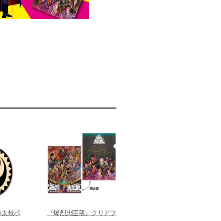
陣太鼓ポ
『爆烈忠臣蔵』クリアフ