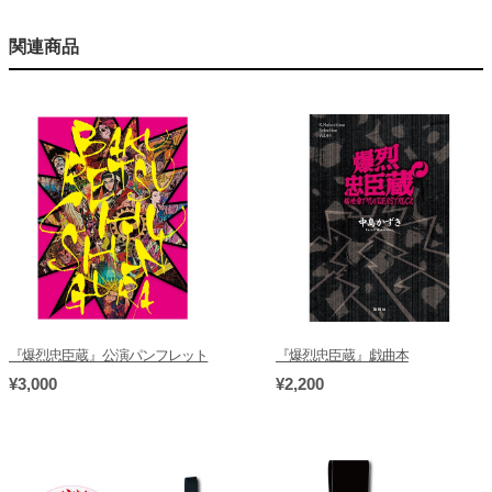
関連商品
『爆烈忠臣蔵』公演パンフレット
『爆烈忠臣蔵』戯曲本
¥3,000
¥2,200