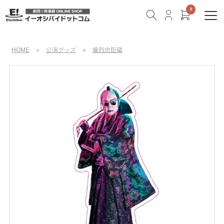
HOME
»
公演グッズ
»
爆烈忠臣蔵