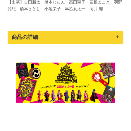
【出演】古田新太 橋本じゅん 高田聖子 粟根まこと 羽野
晶紀 橋本さとし 小池栄子 早乙女太一 向井 理
商品の詳細