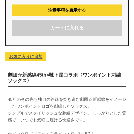
注意事項を表示する
カートに入れる
お気に入りに追加
劇団☆新感線45th×靴下屋コラボ〈ワンポイント刺繍
ソックス〉
45年のその先も独自の路線を突き進む劇団☆新感線をイメージ
したワンポイントロゴを刺繍したソックス。
シンプルでスタイリッシュな刺繍デザイン。 しっかりとした質
感で、いつでも気軽に履ける快適さです。
☆
バックロゴ
（黒地＋白ライン・ロゴは後ろ）