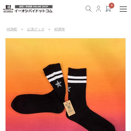
HOME
»
公演グッズ
»
45周年