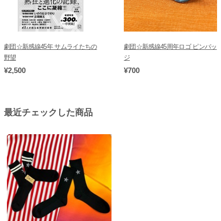
劇団☆新感線45年 サムライたちの
劇団☆新感線45周年ロゴ ピンバッ
野望
ジ
¥2,500
¥700
最近チェックした商品