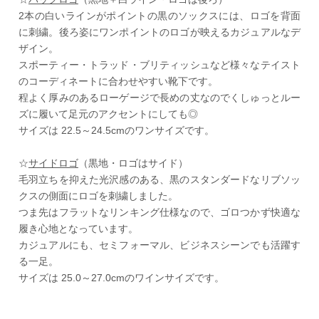
2本の白いラインがポイントの黒のソックスには、ロゴを背面
に刺繍。後ろ姿にワンポイントのロゴが映えるカジュアルなデ
ザイン。
スポーティー・トラッド・ブリティッシュなど様々なテイスト
のコーディネートに合わせやすい靴下です。
程よく厚みのあるローゲージで長めの丈なのでくしゅっとルー
ズに履いて足元のアクセントにしても◎
サイズは 22.5～24.5cmのワンサイズです。
☆
サイドロゴ
（黒地・ロゴはサイド）
毛羽立ちを抑えた光沢感のある、黒のスタンダードなリブソッ
クスの側面にロゴを刺繍しました。
つま先はフラットなリンキング仕様なので、ゴロつかず快適な
履き心地となっています。
カジュアルにも、セミフォーマル、ビジネスシーンでも活躍す
る一足。
サイズは 25.0～27.0cmのワインサイズです。