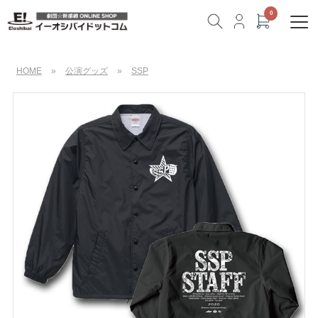
HOME
»
公演グッズ
»
SSP