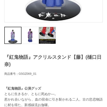
『紅鬼物語』アクリルスタンド【藤】(樋口日
奈)
商品番号：GSGZ069_01
『紅鬼物語』公演グッズ
ともに生きるか、ともに死ぬか―。
惹かれ合いながら、血の宿命に引き裂かれる二人。古の悲恋物語
に材を得た、新感線流お伽噺。