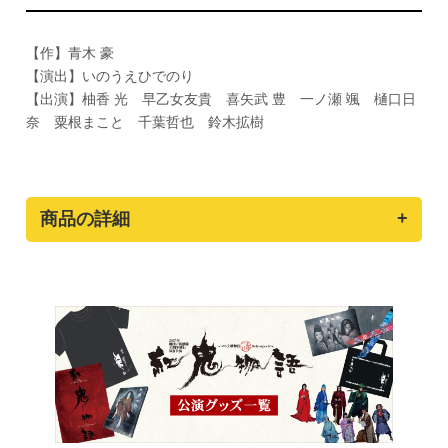
【作】青木 豪
【演出】いのうえひでのり
【出演】柚香 光 早乙女友貴 喜矢武 豊 一ノ瀬 颯 樋口日
奈 粟根まこと 千葉哲也 鈴木拡樹
商品の詳細