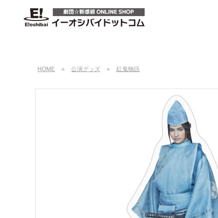
HOME
»
公演グッズ
»
紅鬼物語