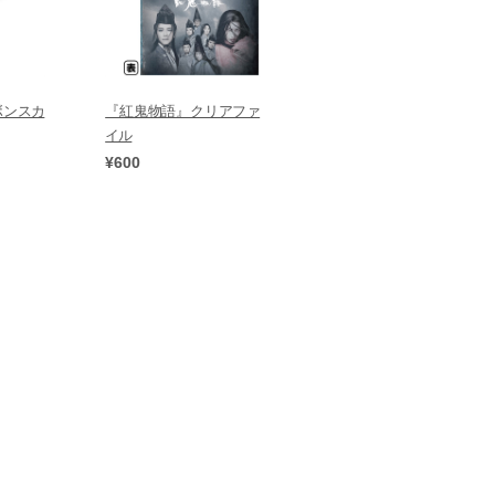
ボンスカ
『紅鬼物語』クリアファ
イル
¥600