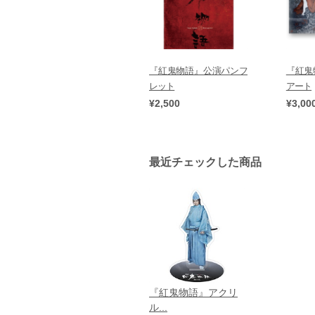
『紅鬼物語』公演パンフ
『紅鬼
レット
アート
¥2,500
¥3,00
最近チェックした商品
『紅鬼物語』アクリ
ル...