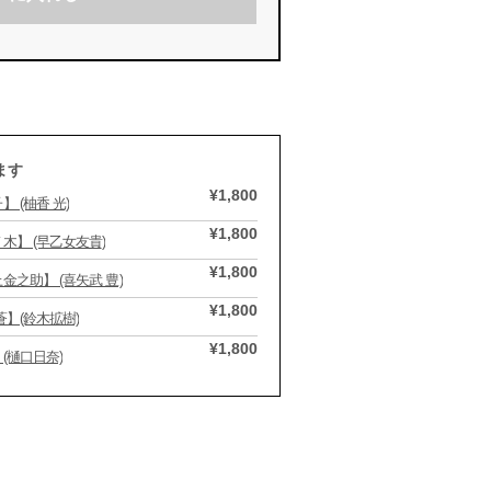
ます
¥1,800
(柚香 光)
¥1,800
】 (早乙女友貴)
¥1,800
之助】 (喜矢武 豊)
¥1,800
】(鈴木拡樹)
¥1,800
(樋口日奈)