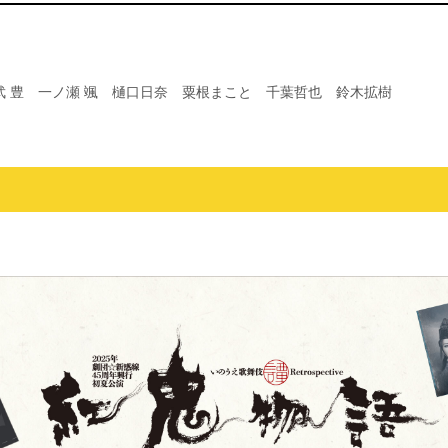
武 豊 一ノ瀬 颯 樋口日奈 粟根まこと 千葉哲也 鈴木拡樹