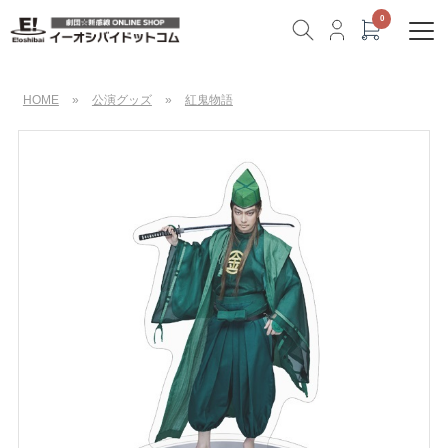
HOME
»
公演グッズ
»
紅鬼物語