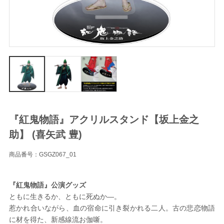
『紅鬼物語』アクリルスタンド【坂上金之
助】 (喜矢武 豊)
商品番号：GSGZ067_01
『紅鬼物語』公演グッズ
ともに生きるか、ともに死ぬか―。
惹かれ合いながら、血の宿命に引き裂かれる二人。古の悲恋物語
に材を得た、新感線流お伽噺。