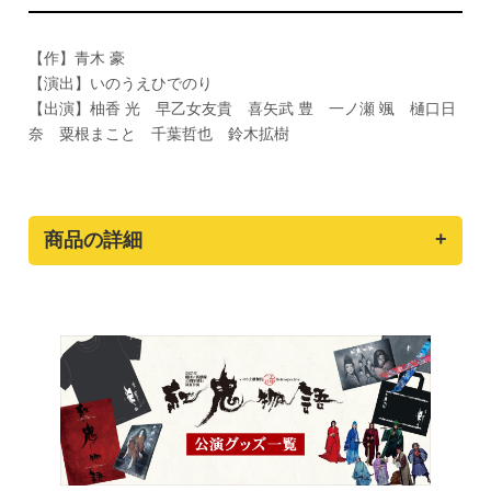
【作】青木 豪
【演出】いのうえひでのり
【出演】柚香 光 早乙女友貴 喜矢武 豊 一ノ瀬 颯 樋口日
奈 粟根まこと 千葉哲也 鈴木拡樹
商品の詳細