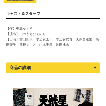
キャスト＆スタッフ
【作】中島かずき
【演出】いのうえひでのり
【出演】古田新太 早乙女太一 早乙女友貴 久保史緒里 高
田聖子 粟根まこと 山本千尋 池田成志
商品の詳細