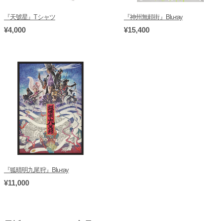
『天號星』Tシャツ
『神州無頼街』Blu-ray
¥4,000
¥15,400
『狐晴明九尾狩』Blu-ray
¥11,000