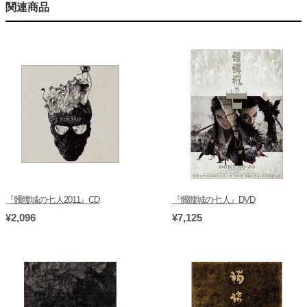
関連商品
『髑髏城の七人2011』CD
『髑髏城の七人』DVD
¥2,096
¥7,125