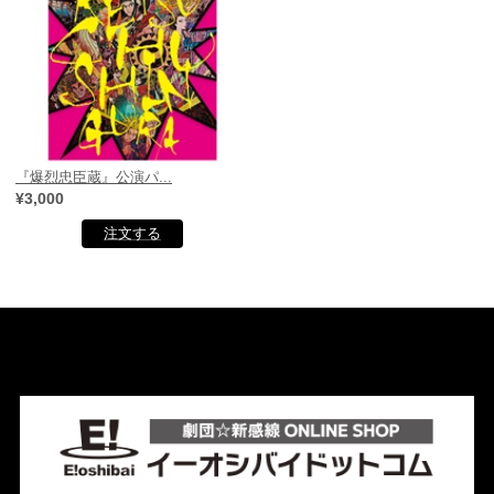
『爆烈忠臣蔵』公演パ...
¥3,000