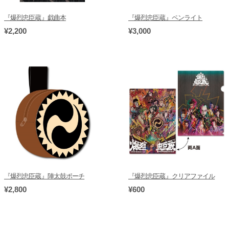
『爆烈忠臣蔵』戯曲本
『爆烈忠臣蔵』ペンライト
¥2,200
¥3,000
『爆烈忠臣蔵』陣太鼓ポーチ
『爆烈忠臣蔵』クリアファイル
¥2,800
¥600