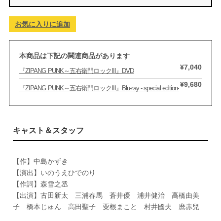
お気に入りに追加
本商品は下記の関連商品があります
¥7,040
『ZIPANG PUNK～五右衛門ロックIII』DVD
¥9,680
『ZIPANG PUNK～五右衛門ロックIII』Blu-ray - special edition-
キャスト＆スタッフ
【作】中島かずき
【演出】いのうえひでのり
【作詞】森雪之丞
【出演】古田新太 三浦春馬 蒼井優 浦井健治 高橋由美
子 橋本じゅん 高田聖子 粟根まこと 村井國夫 麿赤兒