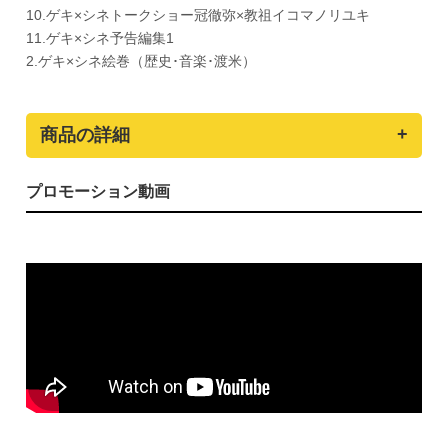
10.ゲキ×シネトークショー冠徹弥×教祖イコマノリユキ
11.ゲキ×シネ予告編集1
2.ゲキ×シネ絵巻（歴史･音楽･渡米）
商品の詳細
プロモーション動画