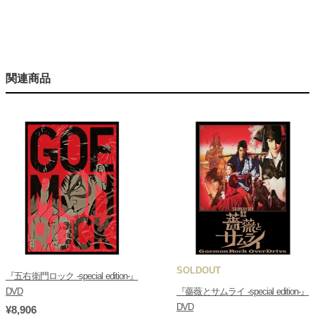
関連商品
SOLDOUT
『五右衛門ロック -special edition-』
DVD
『薔薇とサムライ -special edition-』
DVD
¥8,906