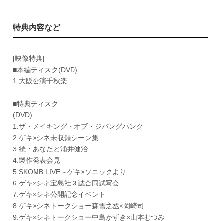
特典内容など
[映像特典]
■本編ディスク(DVD)
1.大阪公演千秋楽
■特典ディスク
(DVD)
1.ザ・メイキング・オブ・ジパングパンク
2.ゲキ×シネ未収録シーン集
3.続・あなたと浦井健治
4.製作発表会見
5.SKOMB LIVE～ゲキ×ソニックより
6.ゲキ×シネ宝島社３誌合同試写会
7.ゲキ×シネ公開記念イベント
8.ゲキ×シネトークショー森雪之丞×岡崎司
9.ゲキ×シネトークショー中島かずき×山本むつみ