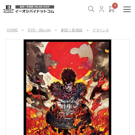
HOME
»
DVD・Blu-ray
»
劇団☆新感線
»
ゲキ×シネ