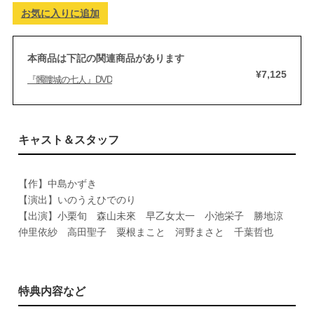
お気に入りに追加
本商品は下記の関連商品があります
¥7,125
『髑髏城の七人』DVD
キャスト＆スタッフ
【作】中島かずき
【演出】いのうえひでのり
【出演】小栗旬 森山未來 早乙女太一 小池栄子 勝地涼
仲里依紗 高田聖子 粟根まこと 河野まさと 千葉哲也
特典内容など