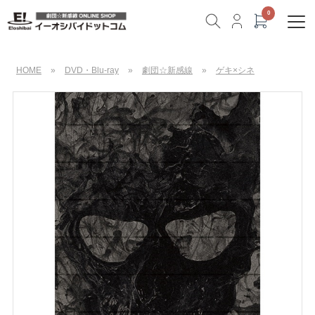
HOME
»
DVD・Blu-ray
»
劇団☆新感線
»
ゲキ×シネ