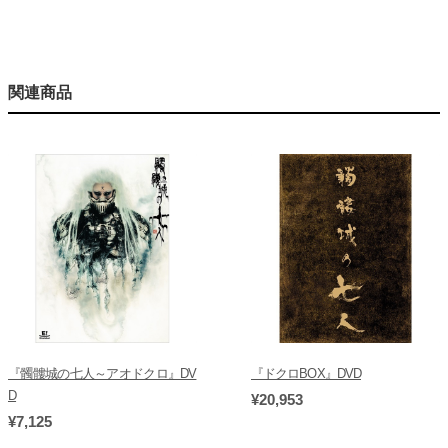
関連商品
『髑髏城の七人～アオドクロ』DV
『ドクロBOX』DVD
D
¥20,953
¥7,125