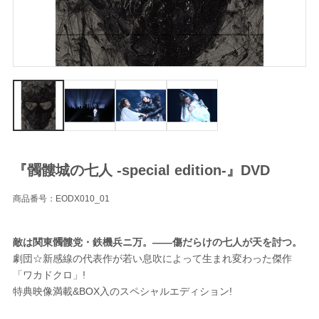
『髑髏城の七人 -special edition-』DVD
商品番号：EODX010_01
敵は関東髑髏党・鉄機兵ニ万。――傷だらけの七人が天を討つ。
劇団☆新感線の代表作が若い息吹によって生まれ変わった傑作
「ワカドクロ」!
特典映像満載&BOX入のスペシャルエディション!