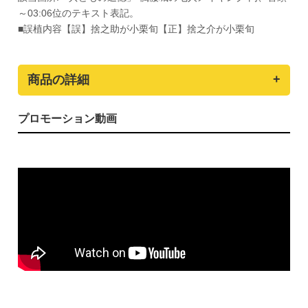
～03:06位のテキスト表記。
■誤植内容【誤】捨之助が小栗旬【正】捨之介が小栗旬
商品の詳細
プロモーション動画