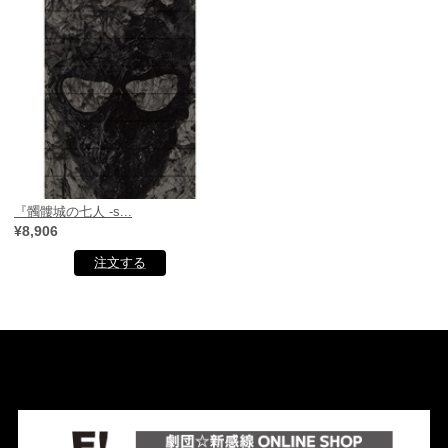
『髑髏城の七人 -s...
¥8,906