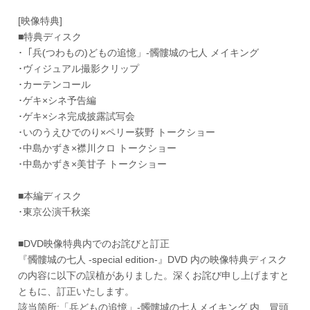
[映像特典]
■特典ディスク
･「兵(つわもの)どもの追憶」-髑髏城の七人 メイキング
･ヴィジュアル撮影クリップ
･カーテンコール
･ゲキ×シネ予告編
･ゲキ×シネ完成披露試写会
･いのうえひでのり×ペリー荻野 トークショー
･中島かずき×襟川クロ トークショー
･中島かずき×美甘子 トークショー
■本編ディスク
･東京公演千秋楽
■DVD映像特典内でのお詫びと訂正
『髑髏城の七人 -special edition-』DVD 内の映像特典ディスク
の内容に以下の誤植がありました。深くお詫び申し上げますと
ともに、訂正いたします。
該当箇所:「兵どもの追憶」-髑髏城の七人メイキング 内、冒頭