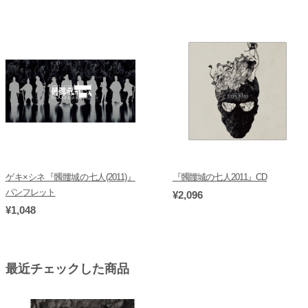
ゲキ×シネ『髑髏城の七人(2011)』
『髑髏城の七人2011』CD
パンフレット
¥2,096
¥1,048
最近チェックした商品