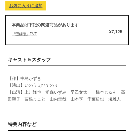
お気に入りに追加
本商品は下記の関連商品があります
¥7,125
『蛮幽鬼』DVD
キャスト＆スタッフ
【作】中島かずき
【演出】いのうえひでのり
【出演】上川隆也 稲森いずみ 早乙女太一 橋本じゅん 高
田聖子 粟根まこと 山内圭哉 山本亨 千葉哲也 堺雅人
特典内容など