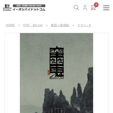
HOME
»
DVD・Blu-ray
»
劇団☆新感線
»
ゲキ×シネ