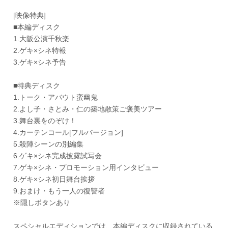
[映像特典]
■本編ディスク
1.大阪公演千秋楽
2.ゲキ×シネ特報
3.ゲキ×シネ予告
■特典ディスク
1.トーク・アバウト蛮幽鬼
2.よし子・さとみ・仁の築地散策ご褒美ツアー
3.舞台裏をのぞけ！
4.カーテンコール[フルバージョン]
5.殺陣シーンの別編集
6.ゲキ×シネ完成披露試写会
7.ゲキ×シネ・プロモーション用インタビュー
8.ゲキ×シネ初日舞台挨拶
9.おまけ・もう一人の復讐者
※隠しボタンあり
スペシャルエディションでは、本編ディスクに収録されている