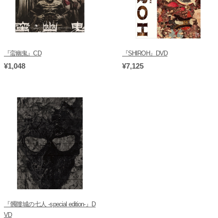
『蛮幽鬼』CD
『SHIROH』DVD
¥1,048
¥7,125
『髑髏城の七人 -special edition-』D
VD