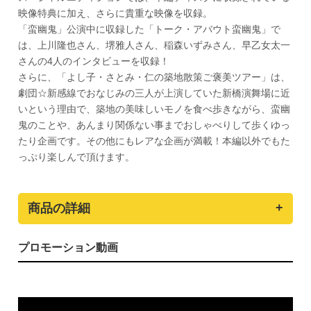
映像特典に加え、さらに貴重な映像を収録。
「蛮幽鬼」公演中に収録した「トーク・アバウト蛮幽鬼」で
は、上川隆也さん、堺雅人さん、稲森いずみさん、早乙女太一
さんの4人のインタビューを収録！
さらに、「よし子・さとみ・仁の築地散策ご褒美ツアー」は、
劇団☆新感線でおなじみの三人が上演していた新橋演舞場に近
いという理由で、築地の美味しいモノを食べ歩きながら、蛮幽
鬼のことや、あんまり関係ない事までおしゃべりして歩くゆっ
たり企画です。その他にもレアな企画が満載！本編以外でもた
っぷり楽しんで頂けます。
商品の詳細
プロモーション動画