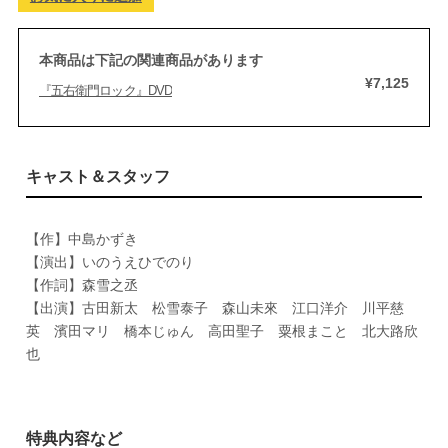
本商品は下記の関連商品があります
¥7,125
『五右衛門ロック』DVD
キャスト＆スタッフ
【作】中島かずき
【演出】いのうえひでのり
【作詞】森雪之丞
【出演】古田新太 松雪泰子 森山未來 江口洋介 川平慈
英 濱田マリ 橋本じゅん 高田聖子 粟根まこと 北大路欣
也
特典内容など