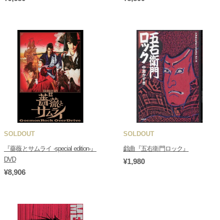
SOLDOUT
SOLDOUT
『薔薇とサムライ -special edition-』
戯曲『五右衛門ロック』
DVD
¥1,980
¥8,906