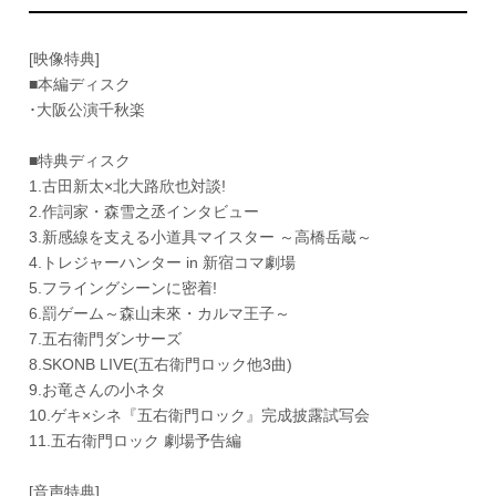
[映像特典]
■本編ディスク
･大阪公演千秋楽
■特典ディスク
1.古田新太×北大路欣也対談!
2.作詞家・森雪之丞インタビュー
3.新感線を支える小道具マイスター ～高橋岳蔵～
4.トレジャーハンター in 新宿コマ劇場
5.フライングシーンに密着!
6.罰ゲーム～森山未來・カルマ王子～
7.五右衛門ダンサーズ
8.SKONB LIVE(五右衛門ロック他3曲)
9.お竜さんの小ネタ
10.ゲキ×シネ『五右衛門ロック』完成披露試写会
11.五右衛門ロック 劇場予告編
[音声特典]