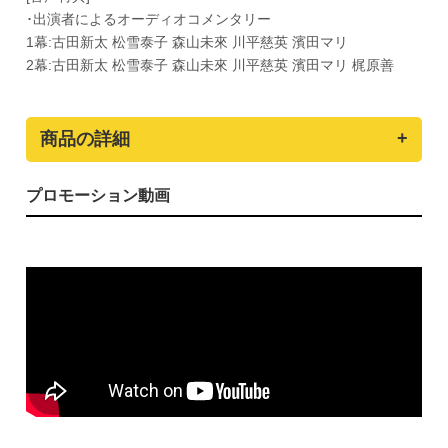
･出演者によるオーディオコメンタリー
1幕:古田新太 松雪泰子 森山未來 川平慈英 濱田マリ
2幕:古田新太 松雪泰子 森山未來 川平慈英 濱田マリ 梶原善
商品の詳細
プロモーション動画