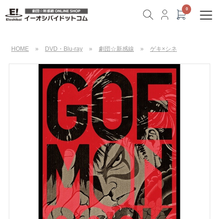
HOME
»
DVD・Blu-ray
»
劇団☆新感線
»
ゲキ×シネ