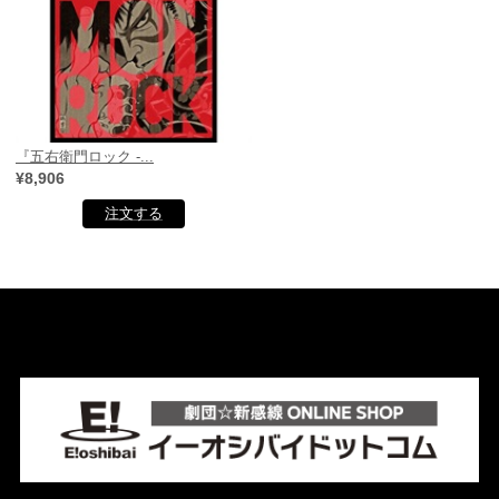
『五右衛門ロック -...
¥8,906