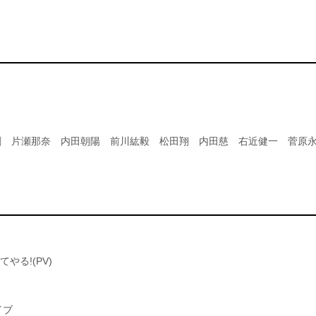
剛 片瀬那奈 内田朝陽 前川紘毅 松田翔 内田慈 右近健一 菅原
やる!(PV)
イブ