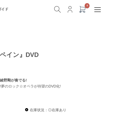
ガイド
ペイン』DVD
綾野剛が奏でる!
夢のロック☆オペラが待望のDVD化!
在庫状況：◎在庫あり