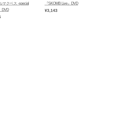
マクベス -special
『SKOMB Live』DVD
n-』DVD
¥3,143
6