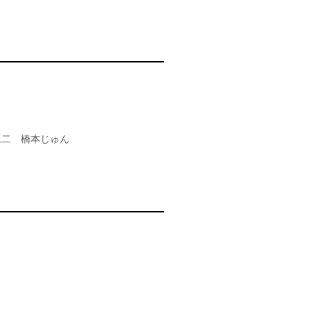
永二 橋本じゅん