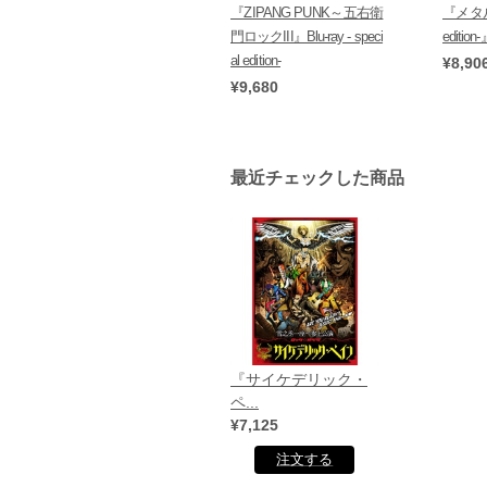
『ZIPANG PUNK～五右衛
『メタル
門ロックIII』Blu-ray - speci
editio
al edition-
¥8,90
¥9,680
最近チェックした商品
『サイケデリック・
ペ...
¥7,125