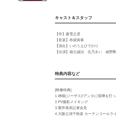
キャスト＆スタッフ
【作】森雪之丞
【音楽】布袋寅泰
【演出】いのうえひでのり
【出演】福士誠治 北乃きい 綾野
特典内容など
[映像特典]
1.神様(ジーザス)!アンタに喧嘩を打って
2.PV撮影メイキング
3.製作発表記者会見
4.大阪公演千秋楽 カーテンコールラ