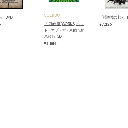
SOLDOUT
峠』DVD
『髑髏城の七人』D
『岡崎司[WORKS]ベス
5
¥7,125
ト・オブ・ザ・劇団☆新
感線 II』CD
¥3,666