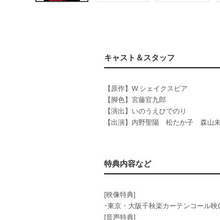
キャスト＆スタッフ
【原作】W.シェイクスピア
【脚色】宮藤官九郎
【演出】いのうえひでのり
【出演】内野聖陽 松たか子 森山
特典内容など
[映像特典]
･東京・大阪千秋楽カーテンコール映
[音声特典]