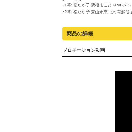
･1幕: 松たか子 粟根まこと MMG
･2幕: 松たか子 森山未來 北村有起
商品の詳細
プロモーション動画