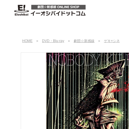
HOME
»
DVD・Blu-ray
»
劇団☆新感線
»
ゲキ×シネ