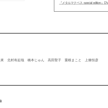
『メタルマクベス -special edition-』D
未來 北村有起哉 橋本じゅん 高田聖子 粟根まこと 上條恒彦
像