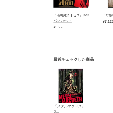
『港町純情オセロ』DVD
『蜉蝣
パンフセット
¥7,12
¥9,220
最近チェックした商品
『メタルマクベス』
D...