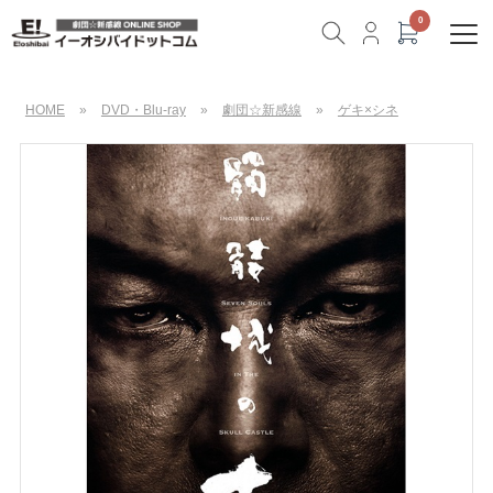
HOME
»
DVD・Blu-ray
»
劇団☆新感線
»
ゲキ×シネ