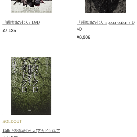
『髑髏城の七人』DVD
『髑髏城の七人 -special edition-』D
VD
¥7,125
¥8,906
SOLDOUT
戯曲『髑髏城の七人(アカドクロ/ア