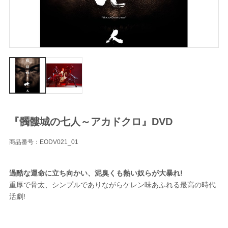
『髑髏城の七人～アカドクロ』DVD
商品番号：EODV021_01
過酷な運命に立ち向かい、泥臭くも熱い奴らが大暴れ!
重厚で骨太、シンプルでありながらケレン味あふれる最高の時代
活劇!