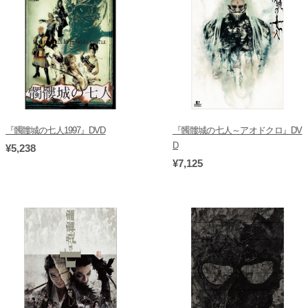
『髑髏城の七人1997』DVD
『髑髏城の七人～アオドクロ』DV
D
¥5,238
¥7,125