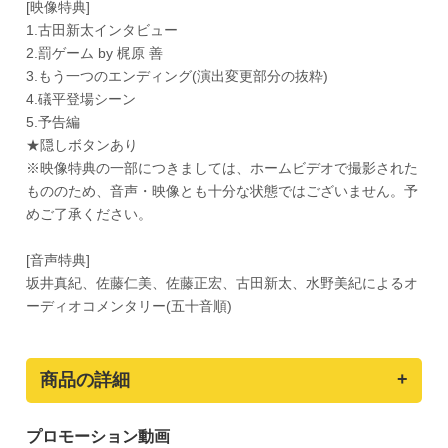
[映像特典]
1.古田新太インタビュー
2.罰ゲーム by 梶原 善
3.もう一つのエンディング(演出変更部分の抜粋)
4.礒平登場シーン
5.予告編
★隠しボタンあり
※映像特典の一部につきましては、ホームビデオで撮影された
もののため、音声・映像とも十分な状態ではございません。予
めご了承ください。
[音声特典]
坂井真紀、佐藤仁美、佐藤正宏、古田新太、水野美紀によるオ
ーディオコメンタリー(五十音順)
商品の詳細
プロモーション動画