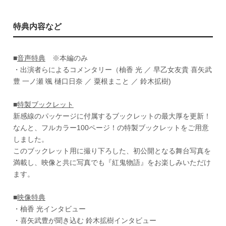
特典内容など
■
音声特典
※本編のみ
・出演者らによるコメンタリー（柚香 光 ／ 早乙女友貴 喜矢武
豊 一ノ瀬 颯 樋口日奈 ／ 粟根まこと ／ 鈴木拡樹)
■
特製ブックレット
新感線のパッケージに付属するブックレットの最大厚を更新！
なんと、フルカラー100ページ！の特製ブックレットをご用意
しました。
このブックレット用に撮り下ろした、初公開となる舞台写真を
満載し、映像と共に写真でも『紅鬼物語』をお楽しみいただけ
ます。
■
映像特典
・柚香 光インタビュー
・喜矢武豊が聞き込む 鈴木拡樹インタビュー