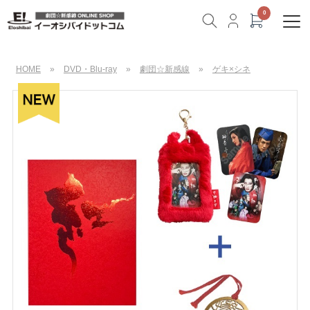
HOME
»
DVD・Blu-ray
»
劇団☆新感線
»
ゲキ×シネ