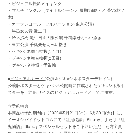
・ビジュアル撮影メイキング
・マルチアングル（タイトルシーン／ 最期の願い ／ 蒼VS栃ノ
木)
・カーテンコール・フルバージョン(東京公演)
・早乙女友貴 誕生日
・鈴木拡樹 誕生日＆大阪公演 千穐楽せんべい撒き
・東京公演 千穐楽せんべい撒き
・ゲキ×シネ舞台挨拶(1回目)
・ゲキ×シネ舞台挨拶(2回目)
・ゲキ×シネ特報・予告編
■
ビジュアルカード
(公演＆ゲキ×シネポスターデザイン)
公演版ポスターとゲキ×シネ公開時に作成されたゲキ×シネ版ポ
スターを、約B6サイズのビジュアルカードとしてご用意。
☆予約特典
本商品の予約期間内【2026年5月21日(木)～6月30日(火)】に、
イーオシバイドットコムにて『紅鬼物語』Blu-ray、または『紅
鬼物語』Blu-ray スペシャルセットをご予約いただいた方全員