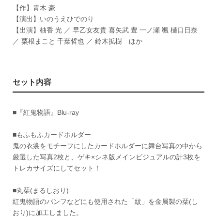
【作】青木 豪
【演出】いのうえひでのり
【出演】柚香 光 ／ 早乙女友貴 喜矢武 豊 一ノ瀬 颯 樋口日奈
／ 粟根まこと 千葉哲也 ／ 鈴木拡樹 ほか
セット内容
■『紅鬼物語』Blu-ray
■もふもふカードホルダー
鬼の衣裳をモチーフにしたカードホルダーに舞台写真の中から
厳選した写真2枚と、ゲキ×シネ版メインビジュアルの計3枚を
トレカサイズにしてセット！
■丸栞(まるしおり)
紅鬼物語のパンフなどにも使用された「紋」を金属製の栞(し
おり)に加工しました。