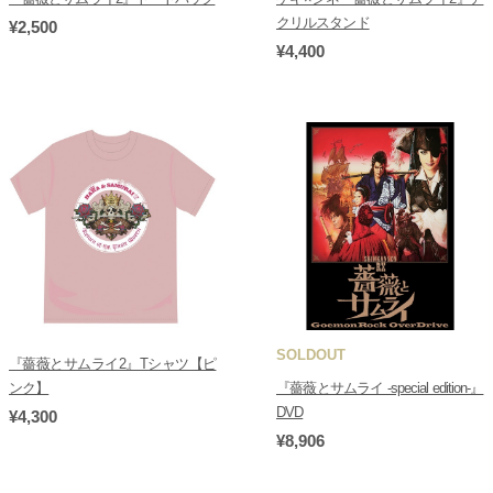
クリルスタンド
¥2,500
¥4,400
SOLDOUT
『薔薇とサムライ2』Tシャツ【ピ
ンク】
『薔薇とサムライ -special edition-』
DVD
¥4,300
¥8,906