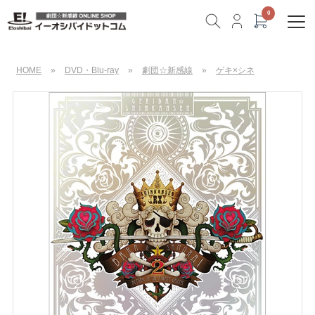
HOME
»
DVD・Blu-ray
»
劇団☆新感線
»
ゲキ×シネ