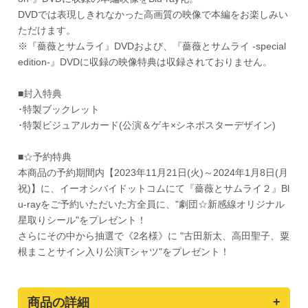
DVDでは表現しきれなかった高画質の映像で本編をお楽しみい
ただけます。
※『薔薇とサムライ』DVDおよび、『薔薇とサムライ -special
edition-』DVDに収録の映像特典は収録されておりません。
■封入特典
･特製ブックレット
･特製ビジュアルカード(公演＆ゲキ×シネポスターデザイン)
■☆予約特典
本商品の予約期間内【2023年11月21日(火)～2024年1月8日(月
祝)】に、イーオシバイドットコムにて『薔薇とサムライ２』Bl
u-rayをご予約いただいた方全員に、"劇団☆新感線オリジナル
星取りシール"をプレゼント！
さらにその中から抽選で《2名様》に "古田新太、高田聖子、粟
根まことサイン入り公演Tシャツ"をプレゼント！
商品の詳細