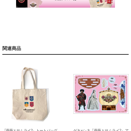
関連商品
『薔薇とサムライ2』トートバッグ
ゲキ×シネ『薔薇とサムライ2』ア