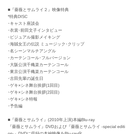
■『薔薇とサムライ２』映像特典
*特典DISC
･キャスト座談会
･衣裳･前田文子インタビュー
･ビジュアル撮影メイキング
･海賊女王の伝説 ミュージック･クリップ
･名シーンマルチアングル
･カーテンコール･フルバージョン
･大阪公演千穐楽カーテンコール
･東京公演千穐楽カーテンコール
･古田先輩の誕生日
･ゲキ×シネ舞台挨拶(1回目)
･ゲキ×シネ舞台挨拶(2回目)
･ゲキ×シネ特報
･予告編
■『薔薇とサムライ』(2010年上演)本編Blu-ray
『薔薇とサムライ』DVDおよび『薔薇とサムライ -special editi
on-』DVDに収録の本編映像をBlu-ray化。