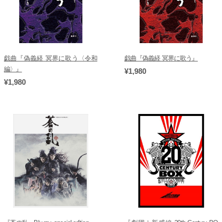
戯曲『偽義経 冥界に歌う〈令和
戯曲『偽義経 冥界に歌う』
編〉』
¥1,980
¥1,980