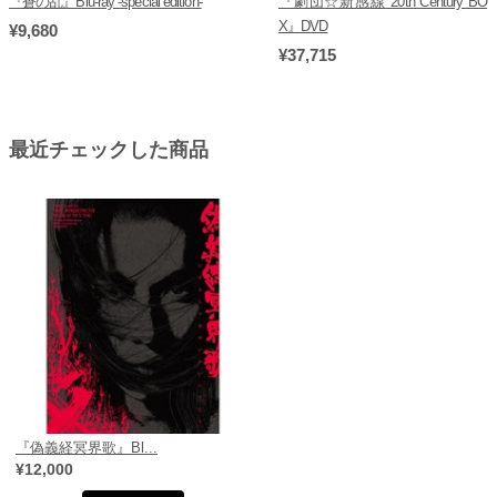
『蒼の乱』Blu-ray -special edition-
『劇団☆新感線 20th Century BO
X』DVD
¥9,680
¥37,715
最近チェックした商品
『偽義経冥界歌』Bl...
¥12,000