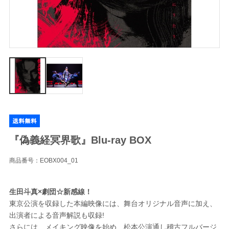
『偽義経冥界歌』Blu-ray BOX
商品番号：EOBX004_01
生田斗真×劇団☆新感線！
東京公演を収録した本編映像には、舞台オリジナル音声に加え、
出演者による音声解説も収録!
さらには、メイキング映像を始め、松本公演通し稽古フルバージ