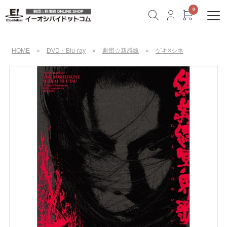
HOME
»
DVD・Blu-ray
»
劇団☆新感線
»
ゲキ×シネ