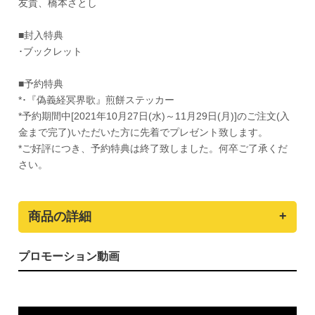
友貴、橋本さとし
■封入特典
･ブックレット
■予約特典
*･『偽義経冥界歌』煎餅ステッカー
*予約期間中[2021年10月27日(水)～11月29日(月)]のご注文(入
金まで完了)いただいた方に先着でプレゼント致します。
*ご好評につき、予約特典は終了致しました。何卒ご了承くだ
さい。
商品の詳細
プロモーション動画