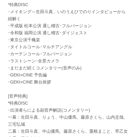
*特典DISC
･メイキング～生田斗真、いのうえひでのりインタビューから
紐解く
･平成版 松本公演 通し稽古･フルバージョン
･令和版 福岡公演 通し稽古･ダイジェスト
･東京公演千穐楽
･タイトルコール･マルチアングル
･カーテンコール･フルバージョン
･ラストシーン･全景カメラ
･まだまだ続くコメンタリー(音声のみ)
･GEKI×CINE 予告編
･GEKI×CINE 舞台挨拶
[音声特典]
*特典DISC
･出演者らによる副音声解説(コメンタリー)
一幕：生田斗真、りょう、中山優馬、藤原さくら、山内圭哉、
三宅弘城
二幕：生田斗真、中山優馬、藤原さくら、粟根まこと、早乙女