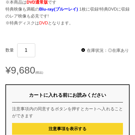
※本商品は
DVD通常版
です
特典映像も満載の
Blu-ray(ブルーレイ)
1枚に収録!特典DVDに収録
のレア映像も必見です!
※特典ディスクは
DVD
となります。
数量
在庫状況：◎在庫あり
¥9,680
(税込)
カートに入れる前にお読みください
注意事項内の同意するボタンを押すとカートへ入れること
ができます
注意事項を表示する