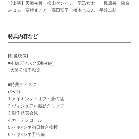
【出演】天海祐希 松山ケンイチ 早乙女太一 梶原善 森奈
みはる 粟根まこと 高田聖子 橋本じゅん 平幹二朗
特典内容など
[映像映像]
■本編ディスク(Blu-ray)
･大阪公演千秋楽
■特典ディスク
(DVD)
1.メイキング・オブ・蒼の乱
2.ヴィジュアル撮影クリップ
3.製作発表会見
4.カーテンコール
5.ゲキ×シネ初日舞台挨拶
6.ゲキ×シネ予告編