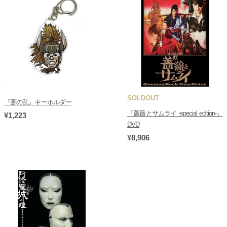
SOLDOUT
『蒼の乱』キーホルダー
『薔薇とサムライ -special edition-』
¥1,223
DVD
¥8,906