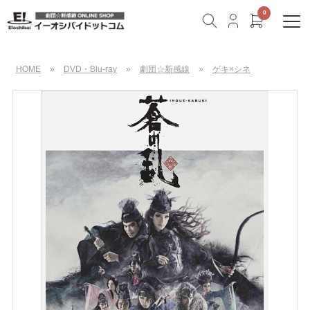
HOME
»
DVD・Blu-ray
»
劇団☆新感線
»
ゲキ×シネ