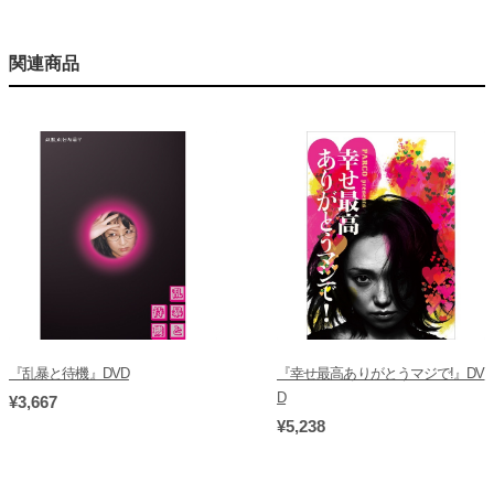
関連商品
『乱暴と待機』DVD
『幸せ最高ありがとうマジで!』DV
D
¥3,667
¥5,238