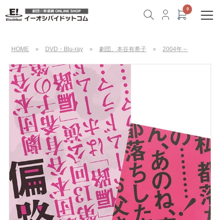
HOME
»
DVD・Blu-ray
»
劇団、本谷有希子
»
2004年～