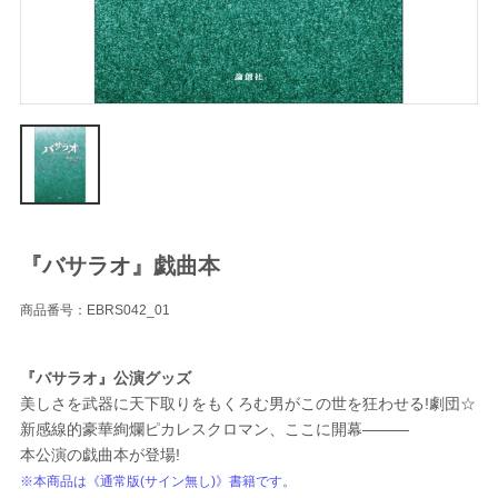
『バサラオ』戯曲本
商品番号：EBRS042_01
『バサラオ』公演グッズ
美しさを武器に天下取りをもくろむ男がこの世を狂わせる!劇団☆
新感線的豪華絢爛ピカレスクロマン、ここに開幕―――
本公演の戯曲本が登場!
※本商品は《通常版(サイン無し)》書籍です。