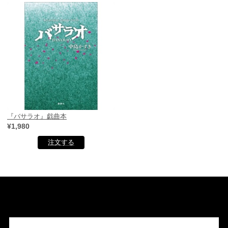
『バサラオ』戯曲本
¥1,980