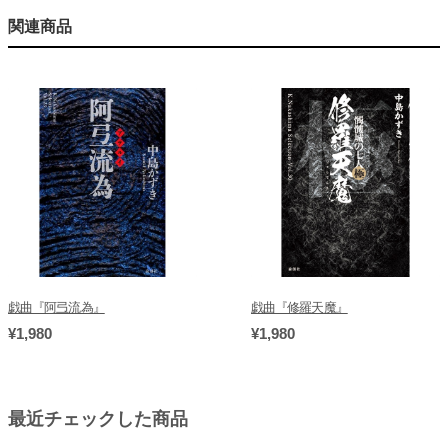
関連商品
戯曲『阿弖流為』
戯曲『修羅天魔』
¥1,980
¥1,980
最近チェックした商品