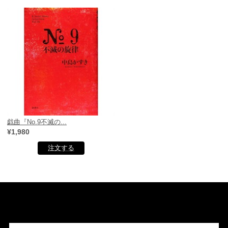
戯曲『No.9不滅の...
¥1,980