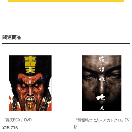
関連商品
『轟天BOX』DVD
『髑髏城の七人～アカドクロ』DV
D
¥15,715