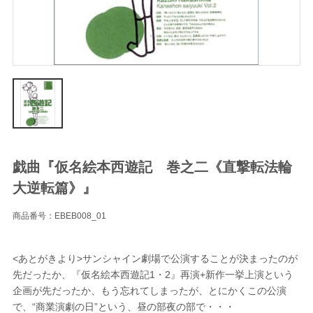
戯曲『仮名絵本西遊記 巻之二《直撃転法輪
大逆転篇》』
商品番号：EBEB008_01
<あとがきより>サンシャイン劇場で公演することが決まったのが
先だったか、『仮名絵本西遊記1・2』再演+新作一挙上演という
企画が先だったか、もう忘れてしまったが、とにかくこの公演
で、“商業演劇の日”という、昼の部夜の部で・・・