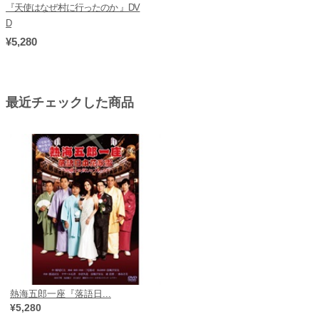
『天使はなぜ村に行ったのか 』DV
D
¥5,280
最近チェックした商品
熱海五郎一座『落語日...
¥5,280