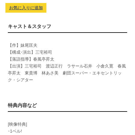
お気に入りに追加
キャスト＆スタッフ
【作】妹尾匡夫
【構成･演出】三宅裕司
【落語指導】春風亭昇太
【出演】三宅裕司 渡辺正行 ラサール石井 小倉久寛 春風
亭昇太 東貴博 林あさ美 劇団スーパー・エキセントリッ
ク・シアター
特典内容など
[映像特典]
･1ベル!