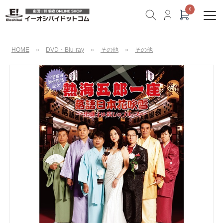
HOME
»
DVD・Blu-ray
»
その他
»
その他