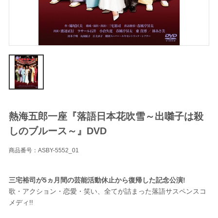
熱海五郎一座『落語日本花吹雪～出囃子は殺
しのブルース～』DVD
商品番号：ASBY-5552_01
三宅裕司が5ヵ月間の芸能活動休止から復帰した記念公演!
歌・アクション・恋愛・笑い、全てが詰まった落語サスペンスコ
メディ!!