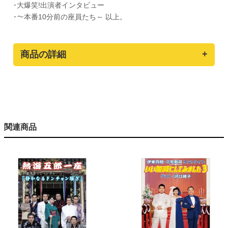
･大爆笑!出演者インタビュー
･～本番10分前の座員たち～ 以上。
商品の詳細
関連商品