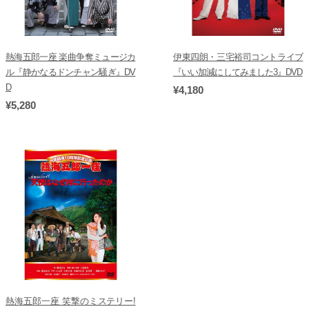
熱海五郎一座 楽曲争奪ミュージカ
伊東四朗・三宅裕司コントライブ
ル『静かなるドンチャン騒ぎ』DV
『いい加減にしてみました3』DVD
D
¥4,180
¥5,280
熱海五郎一座 笑撃のミステリー!